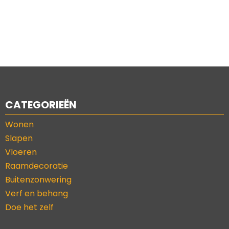
CATEGORIEËN
Wonen
Slapen
Vloeren
Raamdecoratie
Buitenzonwering
Verf en behang
Doe het zelf