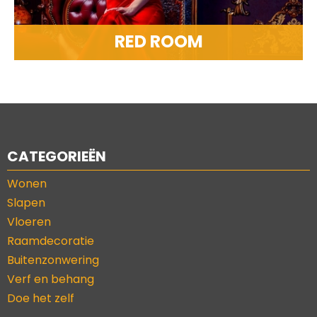
RED ROOM
CATEGORIEËN
Wonen
Slapen
Vloeren
Raamdecoratie
Buitenzonwering
Verf en behang
Doe het zelf