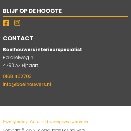
BLIJF OP DE HOOGTE
CONTACT
Boelhouwers interieurspecialist
Parallelweg 4
4793 AZ Fijnaart
0168 462703
info@boelhouwers.nl
Privacy policy
|
Cookies
|
Leveringsvoorwaarden
Copyright ©
2026 Colors@Home Boelhouwers.