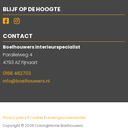
BLIJF OP DE HOOGTE
CONTACT
Boelhouwers interieurspecialist
Parallelweg 4
4793 AZ Fijnaart
0168 462703
info@boelhouwers.nl
Privacy policy
|
Cookies
|
Leveringsvoorwaarden
Copyright ©
2026 Colors@Home Boelhouwers.