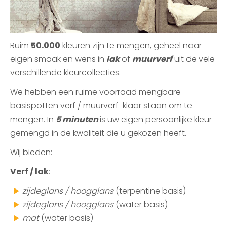
Ruim
50.000
kleuren zijn te mengen, geheel naar
eigen smaak en wens in
lak
of
muurverf
uit de vele
verschillende kleurcollecties.
We hebben een ruime voorraad mengbare
basispotten verf / muurverf klaar staan om te
mengen. In
5 minuten
is uw eigen persoonlijke kleur
gemengd in de kwaliteit die u gekozen heeft.
Wij bieden:
Verf / lak
:
zijdeglans / hoogglans
(terpentine basis)
zijdeglans / hoogglans
(water basis)
mat
(water basis)