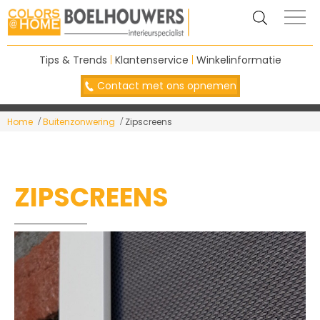
Tips & Trends
|
Klantenservice
|
Winkelinformatie
Contact met ons opnemen
Home
Buitenzonwering
Zipscreens
ZIPSCREENS