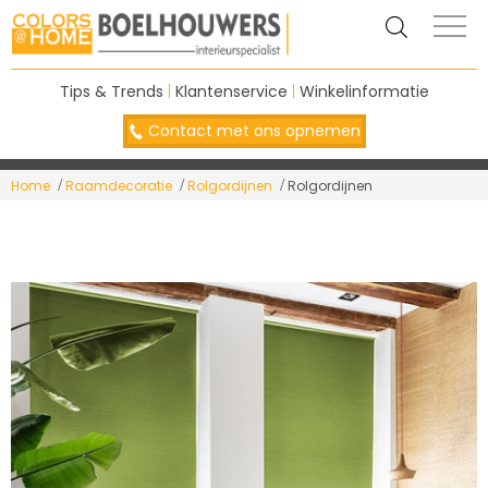
Tips & Trends
|
Klantenservice
|
Winkelinformatie
Contact met ons opnemen
Home
Raamdecoratie
Rolgordijnen
Rolgordijnen