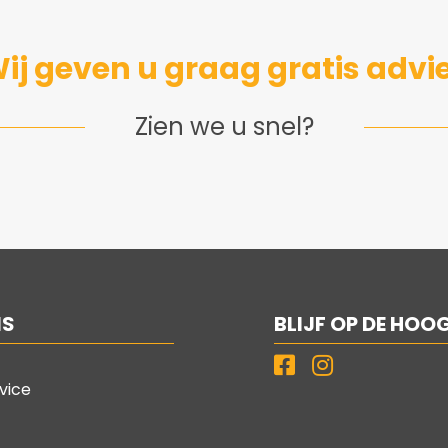
ij geven u graag gratis advi
Zien we u snel?
NS
BLIJF OP DE HOO
vice