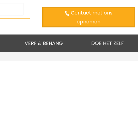
Contact met ons
opnemen
VERF & BEHANG
DOE HET ZELF