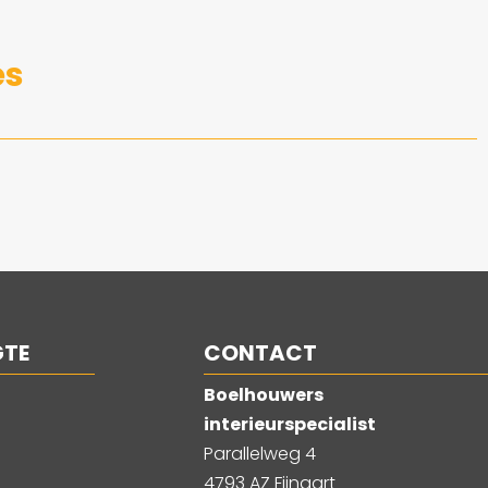
es
GTE
CONTACT
Boelhouwers
interieurspecialist
Parallelweg 4
4793 AZ Fijnaart