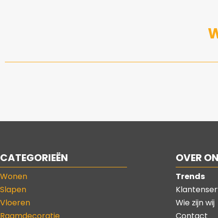
W
CATEGORIEËN
OVER O
Wonen
Trends
Slapen
Klantenser
Vloeren
Wie zijn wij
Raamdecoratie
Contact